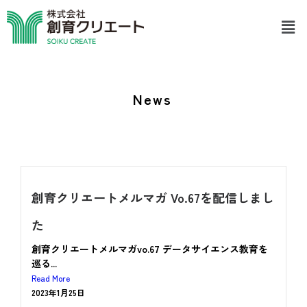
内
メ
容
ニ
を
ュ
ス
ー
キ
ッ
プ
News
創育クリエートメルマガ Vo.67を配信しまし
た
創育クリエートメルマガvo.67 データサイエンス教育を
巡る...
Read More
2023年1月25日