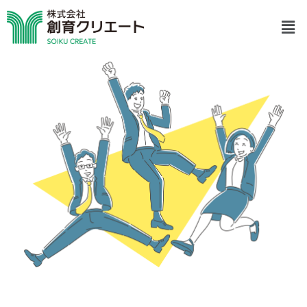
内
メ
容
ニ
を
ュ
ス
ー
キ
ッ
プ