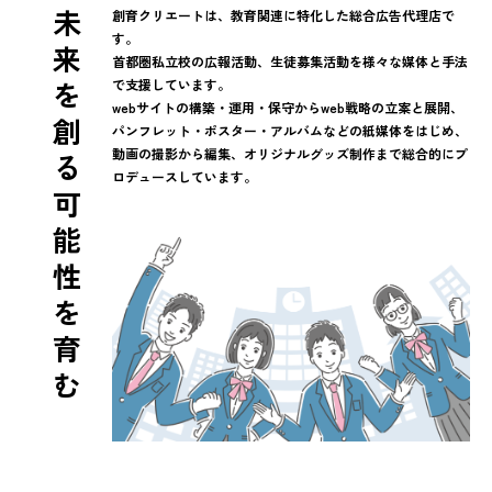
未
創育クリエートは、教育関連に特化した総合広告代理店で
す。
来
首都圏私立校の広報活動、生徒募集活動を様々な媒体と手法
を
で支援しています。
webサイトの構築・運用・保守からweb戦略の立案と展開、
創
パンフレット・ポスター・アルバムなどの紙媒体をはじめ、
動画の撮影から編集、オリジナルグッズ制作まで総合的にプ
る
ロデュースしています。
可
能
性
を
育
む